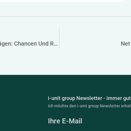
Earnout-Klauseln In Unternehmenskaufverträgen: Chancen Und Risiken In Volatilen Zeiten
Net
i-unit group Newsletter - immer gut 
Ich möchte den i-unit group Newsletter erha
Ihre E-Mail