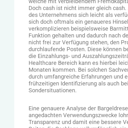
welche mit verbleibendem Fremdkapita
Doch cash ist nicht immer gleich cash
des Unternehmens sich leicht als verfüg
sich doch oftmals ein genaueres Hinse
verkomplizieren beispielsweise Barmitt
Funktion gehalten und dadurch nach d
nicht frei zur Verfügung stehen, den Pro
durchlaufende Posten. Diese können be
die Einzahlungs- und Auszahlungszeit
Healthcare Bereich kann es hierbei le
Monaten kommen. Bei solchen Sachverha
durch umfangreiche Erfahrungen und ein
frühzeitigen Identifizierung als auch be
Sondersituationen.
Eine genauere Analyse der Bargeldres
angedachten Verwendungszwecke lohnt 
Transparenz und damit eine bessere V